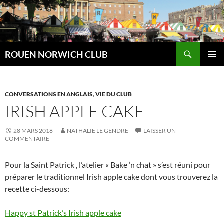
Aller
au
contenu
Recherche
ROUEN NORWICH CLUB
MENU
PRINCI
CONVERSATIONS EN ANGLAIS
,
VIE DU CLUB
IRISH APPLE CAKE
28 MARS 2018
NATHALIE LE GENDRE
LAISSER UN
COMMENTAIRE
Pour la Saint Patrick , l’atelier « Bake ‘n chat » s’est réuni pour
préparer le traditionnel Irish apple cake dont vous trouverez la
recette ci-dessous:
Happy st Patrick’s Irish apple cake