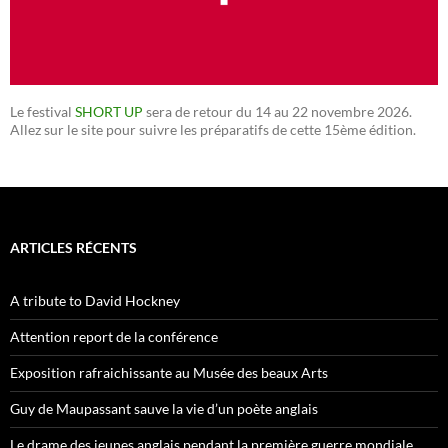
Le festival
SHORT UP
sera de retour du 14 au 22 novembre 2026.
Allez sur le site pour suivre les préparatifs de cette 15ème édition.
ARTICLES RÉCENTS
A tribute to David Hockney
Attention report de la conférence
Exposition rafraichissante au Musée des beaux Arts
Guy de Maupassant sauve la vie d’un poète anglais
Le drame des jeunes anglais pendant la première guerre mondiale