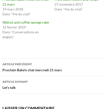
21 mars
27 novembre 2017
19 mars 2018
Dans "Vie du club"
Dans "Vie du club"
Walnut and coffee sponge cake
12 février 2019
Dans "Conversations en
anglais"
Navigation
ARTICLE PRÉCÉDENT
des
Prochain Bake’n chat mercredi 21 mars
articles
ARTICLE SUIVANT
Let’s talk
LAISSER UN COMMENTAIRE