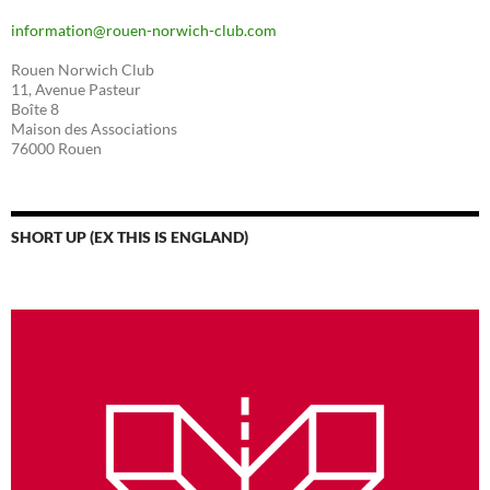
information@rouen-norwich-club.com
Rouen Norwich Club
11, Avenue Pasteur
Boîte 8
Maison des Associations
76000 Rouen
SHORT UP (EX THIS IS ENGLAND)