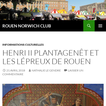
Aller
au
contenu
Recherche
ROUEN NORWICH CLUB
MENU
PRINCI
INFORMATIONS CULTURELLES
HENRI II PLANTAGENÊT ET
LES LÉPREUX DE ROUEN
21 AVRIL 2018
NATHALIE LE GENDRE
LAISSER UN
COMMENTAIRE