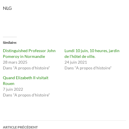
NLG
Similaire
Distinguished Professor John
Lundi 10 juin, 10 heures, jardin
Pomeroy in Normandie
de l’hôtel de ville.
28 mars 2025
24 juin 2021
Dans "A propos d'histoire"
Dans "A propos d'histoire"
Quand Elizabeth II visitait
Rouen
7 juin 2022
Dans "A propos d'histoire"
Navigation
ARTICLE PRÉCÉDENT