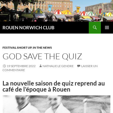
Aller
au
contenu
Recherche
ROUEN NORWICH CLUB
MENU
PRINCI
FESTIVAL SHORT UP
,
IN THE NEWS
GOD SAVE THE QUIZ
19 SEPTEMBRE 2022
NATHALIE LE GENDRE
LAISSER UN
COMMENTAIRE
La nouvelle saison de quiz reprend au
café de l’époque à Rouen