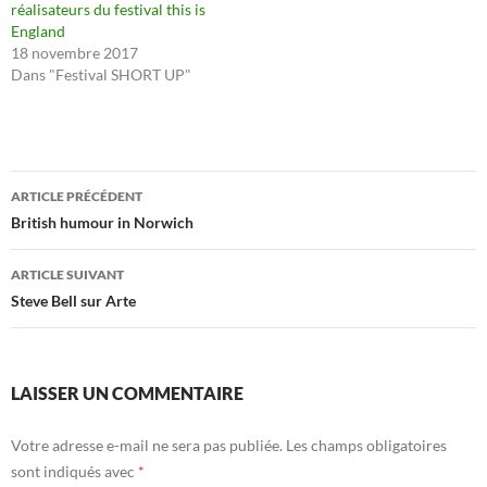
réalisateurs du festival this is
England
18 novembre 2017
Dans "Festival SHORT UP"
Navigation
ARTICLE PRÉCÉDENT
des
British humour in Norwich
articles
ARTICLE SUIVANT
Steve Bell sur Arte
LAISSER UN COMMENTAIRE
Votre adresse e-mail ne sera pas publiée.
Les champs obligatoires
sont indiqués avec
*