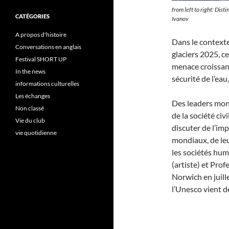
from left to right: Di
CATÉGORIES
Ivanov
A propos d'histoire
Dans le contexte
Conversations en anglais
glaciers 2025, c
Festival SHORT UP
menace croissant
In the news
sécurité de l’ea
informations culturelles
Les échanges
Des leaders mond
Non classé
de la société civ
Vie du club
discuter de l’im
vie quotidienne
mondiaux, de leu
les sociétés hum
(artiste) et Pro
Norwich en juill
l’Unesco vient d