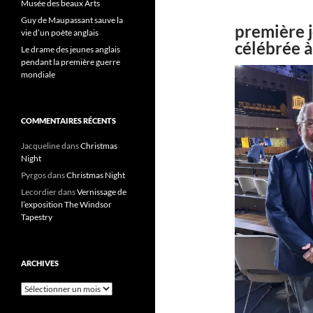
Musée des beaux Arts
Guy de Maupassant sauve la
première 
vie d’un poète anglais
célébrée à
Le drame des jeunes anglais
pendant la première guerre
mondiale
COMMENTAIRES RÉCENTS
Jacqueline
dans
Christmas
Night
Pyrgos
dans
Christmas Night
Lecordier
dans
Vernissage de
l’exposition The Windsor
Tapestry
ARCHIVES
Archives