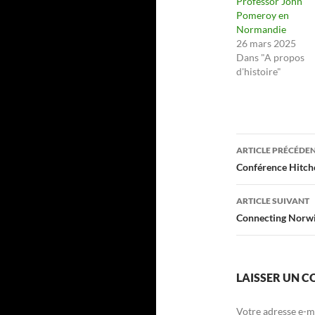
Professor John
Pomeroy en
Normandie
26 mars 2025
Dans "A propos
d'histoire"
Navigati
ARTICLE PRÉCÉDE
des
Conférence Hitch
articles
ARTICLE SUIVANT
Connecting Norwi
LAISSER UN 
Votre adresse e-ma