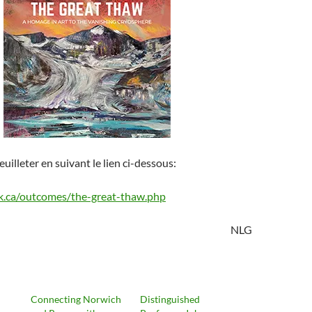
uilleter en suivant le lien ci-dessous:
sk.ca/outcomes/the-great-thaw.php
NLG
Connecting Norwich
Distinguished