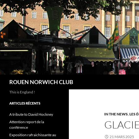
Aller
au
contenu
Recherche
ROUEN NORWICH CLUB
This is England !
ARTICLES RÉCENTS
IN THE NEWS
,
LES 
A tribute to David Hockney
GLACI
Attention report de la
conférence
Exposition rafraichissante au
21 MARS 2025