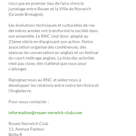
s’occupe en premier lieu de faire vivre le
jumelage entre Rouen et la Ville de Norwich
(Grande Bretagne).
Les évolutions techniques et culturelles de ces
dernières années ont transformé la société dans
son ensemble. Le RNC s’est donc adapté au
21ème siècle en élargissant son action. Notre
association organise des conférences, des
séances de conversation en anglais et un festival
du court-métrage anglais. La liste des activités
n’est pas close, elle n’attend que vous pour
s’allonger.
Rejoignez nous au RNC et aidez-nous à
développer les relations entre notre territoire et
l’Angleterre.
Pour nous contacter :
information@rouen-norwich-club.com
Rouen Norwich Club
11, Avenue Pasteur
Boîte 8