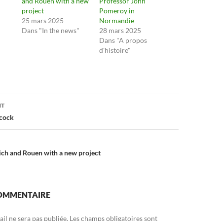
and Rouen with a new
Professor John
project
Pomeroy in
25 mars 2025
Normandie
Dans "In the news"
28 mars 2025
Dans "A propos
d'histoire"
on
NT
cock
ch and Rouen with a new project
COMMENTAIRE
il ne sera pas publiée.
Les champs obligatoires sont