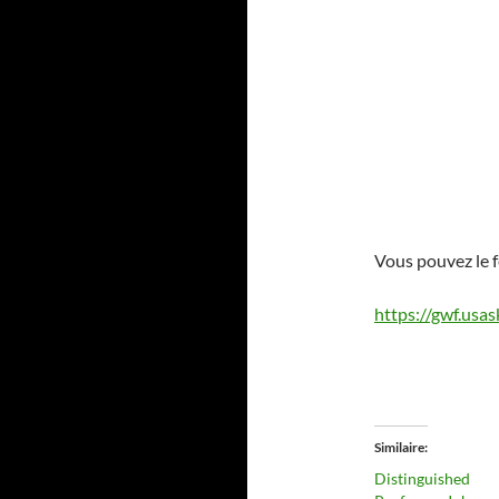
Vous pouvez le fe
https://gwf.usa
Similaire
Distinguished