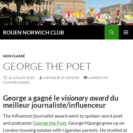
Aller
au
contenu
Recherche
ROUEN NORWICH CLUB
MENU
PRINCI
NON CLASSÉ
GEORGE THE POET
16 JUILLET 2020
NATHALIE LE GENDRE
LAISSER UN
COMMENTAIRE
George a gagné le
visionary award
du
meilleur journaliste/influenceur
The influencer/journalist award went to spoken-word poet
and podcaster
George the Poet
. George Mpanga grew up on
London housing estates with Ugandan parents. He studied at