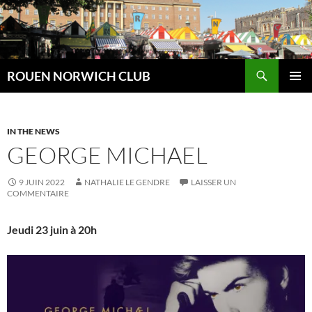
Aller
au
contenu
Recherche
ROUEN NORWICH CLUB
MENU
PRINCI
IN THE NEWS
GEORGE MICHAEL
9 JUIN 2022
NATHALIE LE GENDRE
LAISSER UN
COMMENTAIRE
Jeudi 23 juin à 20h