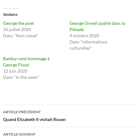
Similaire
George the poet
George Orwell publié dans la
16 juillet 2020
Pléiade
Dans "Non classé"
9 octobre 2020
Dans "informations
culturelles"
Banksy rend hommage à
George Floyd
12 juin 2020
Dans "In the news"
Navigation
ARTICLE PRÉCÉDENT
des
Quand Elizabeth II visitait Rouen
articles
ARTICLE SUIVANT