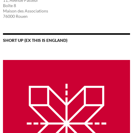
11, Avenue Pasteur
Boîte 8
Maison des Associations
76000 Rouen
SHORT UP (EX THIS IS ENGLAND)