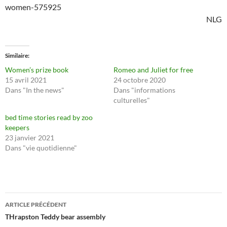
women-575925
NLG
Similaire
Women’s prize book
Romeo and Juliet for free
15 avril 2021
24 octobre 2020
Dans "In the news"
Dans "informations
culturelles"
bed time stories read by zoo
keepers
23 janvier 2021
Dans "vie quotidienne"
Navigation
ARTICLE PRÉCÉDENT
des
THrapston Teddy bear assembly