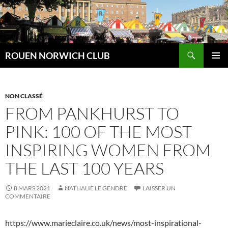
Aller
au
contenu
Recherche
ROUEN NORWICH CLUB
MENU
PRINCI
NON CLASSÉ
FROM PANKHURST TO
PINK: 100 OF THE MOST
INSPIRING WOMEN FROM
THE LAST 100 YEARS
8 MARS 2021
NATHALIE LE GENDRE
LAISSER UN
COMMENTAIRE
https://www.marieclaire.co.uk/news/most-inspirational-