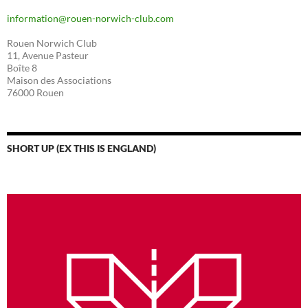
information@rouen-norwich-club.com
Rouen Norwich Club
11, Avenue Pasteur
Boîte 8
Maison des Associations
76000 Rouen
SHORT UP (EX THIS IS ENGLAND)