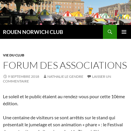
Aller
au
contenu
Recherche
ROUEN NORWICH CLUB
MENU
PRINCI
VIE DU CLUB
FORUM DES ASSOCIATIONS
9 SEPTEMBRE 2018
NATHALIE LE GENDRE
LAISSER UN
COMMENTAIRE
Le soleil et le public étaient au rendez-vous pour cette 10ème
édition.
Une centaine de visiteurs se sont arrêtés sur le stand qui
présentait le jumelage et son animation « phare » : le Festival