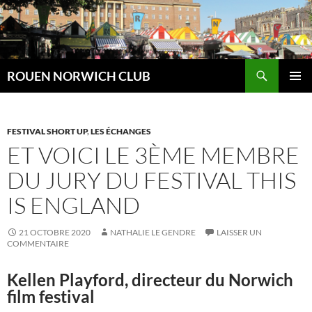
Aller
au
contenu
Recherche
ROUEN NORWICH CLUB
MENU
PRINCI
FESTIVAL SHORT UP
,
LES ÉCHANGES
ET VOICI LE 3ÈME MEMBRE
DU JURY DU FESTIVAL THIS
IS ENGLAND
21 OCTOBRE 2020
NATHALIE LE GENDRE
LAISSER UN
COMMENTAIRE
Kellen Playford, directeur du Norwich
film festival