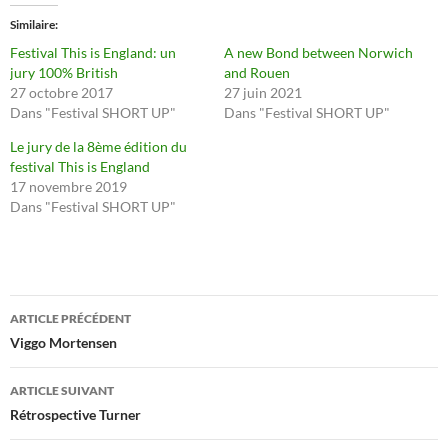
Similaire
Festival This is England: un
A new Bond between Norwich
jury 100% British
and Rouen
27 octobre 2017
27 juin 2021
Dans "Festival SHORT UP"
Dans "Festival SHORT UP"
Le jury de la 8ème édition du
festival This is England
17 novembre 2019
Dans "Festival SHORT UP"
Navigation
ARTICLE PRÉCÉDENT
des
Viggo Mortensen
articles
ARTICLE SUIVANT
Rétrospective Turner