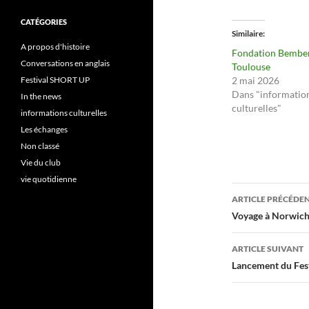
CATÉGORIES
Similaire
A propos d'histoire
Fondation Bember
Conversations en anglais
Toulouse
Festival SHORT UP
2 mai 2026
Dans "informatio
In the news
culturelles"
informations culturelles
Les échanges
Non classé
Vie du club
vie quotidienne
Navigati
ARTICLE PRÉCÉDE
des
Voyage à Norwic
articles
ARTICLE SUIVANT
Lancement du Fest