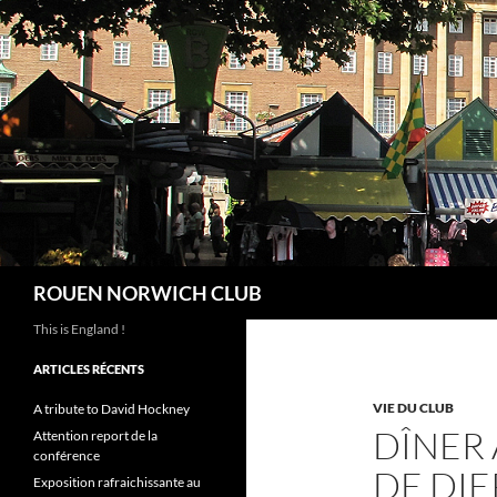
Aller
au
contenu
Recherche
ROUEN NORWICH CLUB
This is England !
ARTICLES RÉCENTS
VIE DU CLUB
A tribute to David Hockney
DÎNER 
Attention report de la
conférence
DE DIE
Exposition rafraichissante au