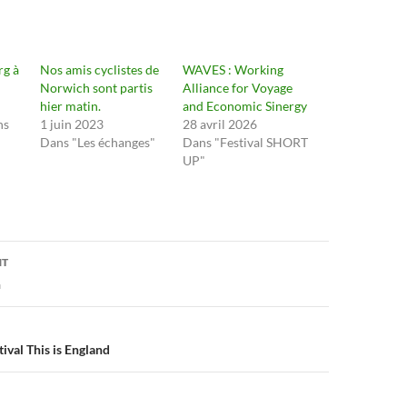
g à
Nos amis cyclistes de
WAVES : Working
Norwich sont partis
Alliance for Voyage
hier matin.
and Economic Sinergy
ns
1 juin 2023
28 avril 2026
Dans "Les échanges"
Dans "Festival SHORT
UP"
on
NT
h
ival This is England