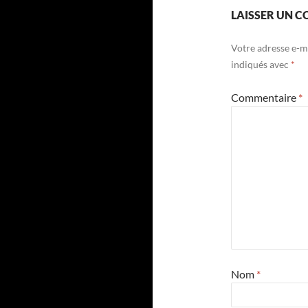
LAISSER UN 
Votre adresse e-ma
indiqués avec
*
Commentaire
*
Nom
*