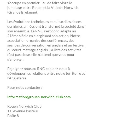
s’occupe en premier lieu de faire vivre le
jumelage entre Rouen et la Ville de Norwich
(Grande Bretagne).
Les évolutions techniques et culturelles de ces
dernières années ont transformé la société dans
son ensemble. Le RNC s’est donc adapté au
21ème siècle en élargissant son action. Notre
association organise des conférences, des
séances de conversation en anglais et un festival
du court-métrage anglais. La liste des activités
n’est pas close, elle n’attend que vous pour
s’allonger.
Rejoignez nous au RNC et aidez-nous à
développer les relations entre notre territoire et
l’Angleterre.
Pour nous contacter :
information@rouen-norwich-club.com
Rouen Norwich Club
11, Avenue Pasteur
Boîte 8