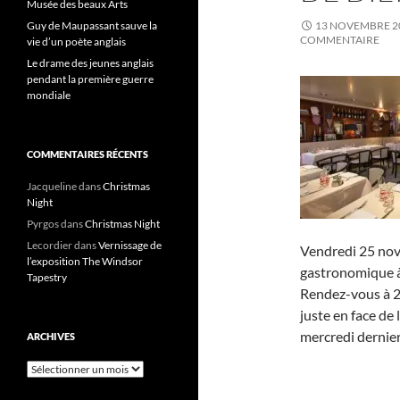
Musée des beaux Arts
Guy de Maupassant sauve la
13 NOVEMBRE 2
COMMENTAIRE
vie d’un poète anglais
Le drame des jeunes anglais
pendant la première guerre
mondiale
COMMENTAIRES RÉCENTS
Jacqueline
dans
Christmas
Night
Pyrgos
dans
Christmas Night
Lecordier
dans
Vernissage de
Vendredi 25 nove
l’exposition The Windsor
gastronomique à
Tapestry
Rendez-vous à 20
juste en face de
mercredi dernier
ARCHIVES
Archives