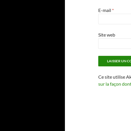
E-mail
*
Site web
Ce site utilise A
sur la façon don