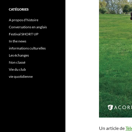
CATÉGORIES
A propos d'histoire
Conversations en anglais
Festival SHORT UP
In the news
informations culturelles
Les échanges
Non classé
Vie du club
vie quotidienne
Un article de
Té