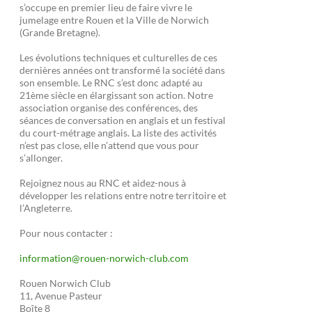
s’occupe en premier lieu de faire vivre le
jumelage entre Rouen et la Ville de Norwich
(Grande Bretagne).
Les évolutions techniques et culturelles de ces
dernières années ont transformé la société dans
son ensemble. Le RNC s’est donc adapté au
21ème siècle en élargissant son action. Notre
association organise des conférences, des
séances de conversation en anglais et un festival
du court-métrage anglais. La liste des activités
n’est pas close, elle n’attend que vous pour
s’allonger.
Rejoignez nous au RNC et aidez-nous à
développer les relations entre notre territoire et
l’Angleterre.
Pour nous contacter :
information@rouen-norwich-club.com
Rouen Norwich Club
11, Avenue Pasteur
Boîte 8