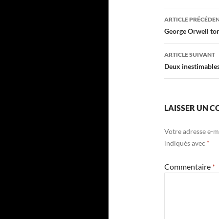
Navigati
ARTICLE PRÉCÉDE
des
George Orwell to
articles
ARTICLE SUIVANT
Deux inestimables 
LAISSER UN 
Votre adresse e-ma
indiqués avec
*
Commentaire
*