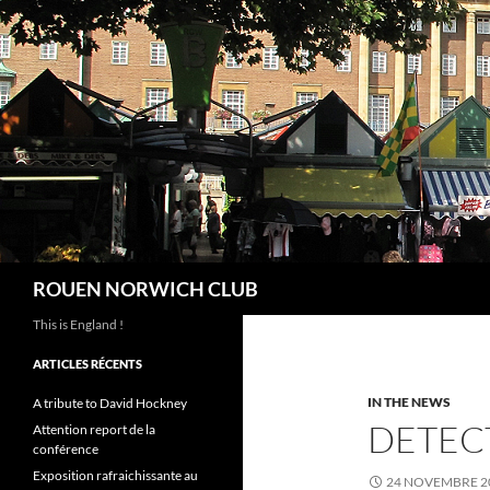
Aller
au
contenu
Recherche
ROUEN NORWICH CLUB
This is England !
ARTICLES RÉCENTS
IN THE NEWS
A tribute to David Hockney
DETEC
Attention report de la
conférence
Exposition rafraichissante au
24 NOVEMBRE 2