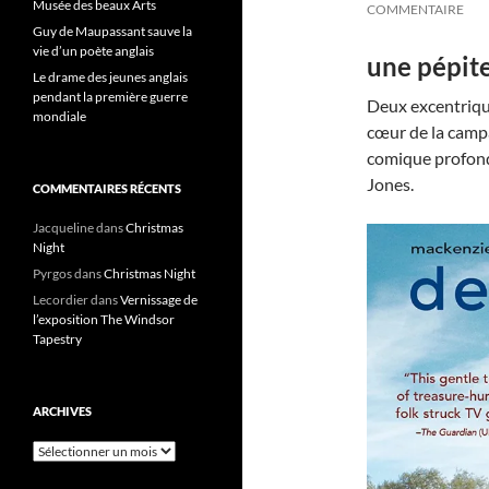
Musée des beaux Arts
COMMENTAIRE
Guy de Maupassant sauve la
vie d’un poète anglais
une pépite
Le drame des jeunes anglais
pendant la première guerre
Deux excentriqu
mondiale
cœur de la campa
comique profond
Jones.
COMMENTAIRES RÉCENTS
Jacqueline
dans
Christmas
Night
Pyrgos
dans
Christmas Night
Lecordier
dans
Vernissage de
l’exposition The Windsor
Tapestry
ARCHIVES
Archives