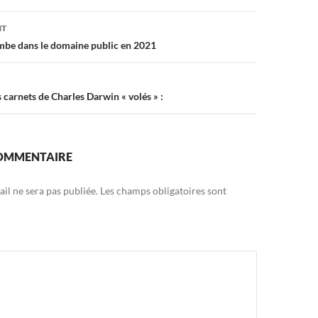
on
NT
mbe dans le domaine public en 2021
carnets de Charles Darwin « volés » :
COMMENTAIRE
il ne sera pas publiée.
Les champs obligatoires sont