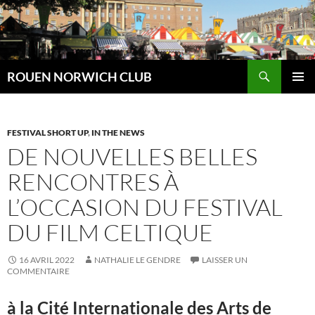
Aller
au
contenu
Recherche
ROUEN NORWICH CLUB
MENU
PRINCI
FESTIVAL SHORT UP
,
IN THE NEWS
DE NOUVELLES BELLES
RENCONTRES À
L’OCCASION DU FESTIVAL
DU FILM CELTIQUE
16 AVRIL 2022
NATHALIE LE GENDRE
LAISSER UN
COMMENTAIRE
à la Cité Internationale des Arts de