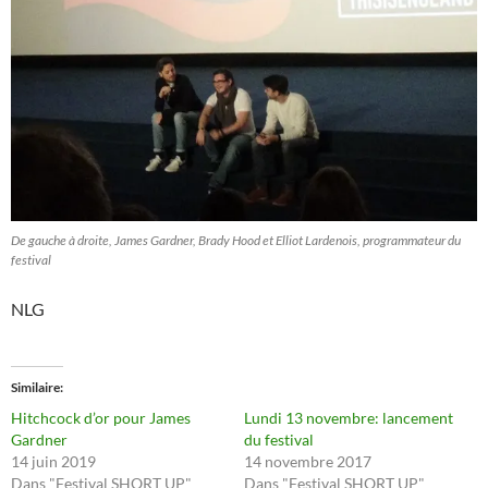
De gauche à droite, James Gardner, Brady Hood et Elliot Lardenois, programmateur du
festival
NLG
Similaire
Hitchcock d’or pour James
Lundi 13 novembre: lancement
Gardner
du festival
14 juin 2019
14 novembre 2017
Dans "Festival SHORT UP"
Dans "Festival SHORT UP"