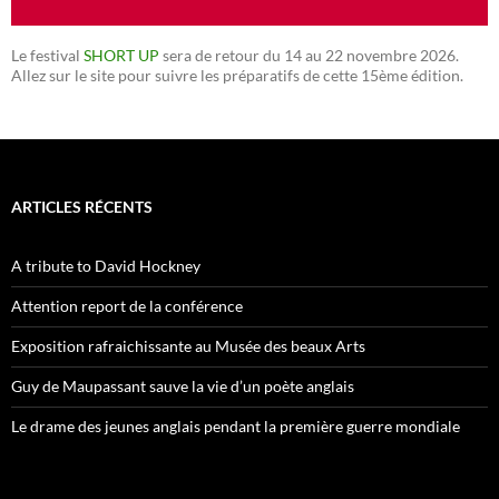
Le festival
SHORT UP
sera de retour du 14 au 22 novembre 2026.
Allez sur le site pour suivre les préparatifs de cette 15ème édition.
ARTICLES RÉCENTS
A tribute to David Hockney
Attention report de la conférence
Exposition rafraichissante au Musée des beaux Arts
Guy de Maupassant sauve la vie d’un poète anglais
Le drame des jeunes anglais pendant la première guerre mondiale