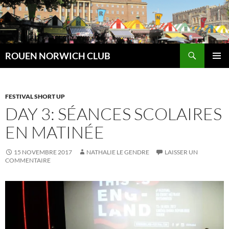
Aller
au
contenu
Recherche
ROUEN NORWICH CLUB
MENU
PRINCI
FESTIVAL SHORT UP
DAY 3: SÉANCES SCOLAIRES
EN MATINÉE
15 NOVEMBRE 2017
NATHALIE LE GENDRE
LAISSER UN
COMMENTAIRE