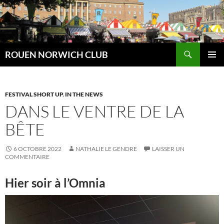
Aller
au
contenu
Recherche
ROUEN NORWICH CLUB
MENU
PRINCI
FESTIVAL SHORT UP
,
IN THE NEWS
DANS LE VENTRE DE LA
BÊTE
6 OCTOBRE 2022
NATHALIE LE GENDRE
LAISSER UN
COMMENTAIRE
Hier soir à l’Omnia