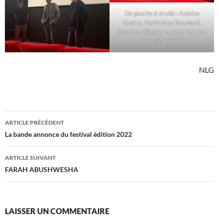
De gauche à droite : Antoine
Guerre, Dominique Baumard,
Jonathan Slimak, Laurent Pannier,
Hervé Aguillard
NLG
Navigation
ARTICLE PRÉCÉDENT
des
La bande annonce du festival édition 2022
articles
ARTICLE SUIVANT
FARAH ABUSHWESHA
LAISSER UN COMMENTAIRE