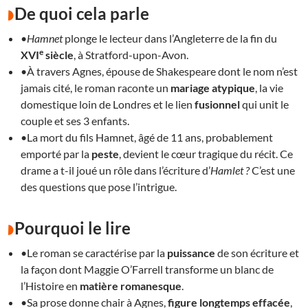
De quoi cela parle
•
Hamnet
plonge le lecteur dans l’Angleterre de la fin du
e
XVI
siècle
, à Stratford-upon-Avon.
•À travers Agnes, épouse de Shakespeare dont le nom n’est
jamais cité, le roman raconte un
mariage
atypique
, la vie
domestique loin de Londres et le lien
fusionnel
qui unit le
couple et ses 3 enfants.
•La mort du fils Hamnet, âgé de 11 ans, probablement
emporté par la
peste
, devient le cœur tragique du récit. Ce
drame a t-il joué un rôle dans l’écriture d’
Hamlet ?
C’est une
des questions que pose l’intrigue.
Pourquoi le lire
•Le roman se caractérise par la
puissance
de son écriture et
la façon dont Maggie O’Farrell transforme un blanc de
l’Histoire en
matière
romanesque
.
•Sa prose donne chair à Agnes,
figure longtemps effacée
,