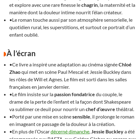
et explore avec une rare finesse le
chagrin
, la maternité et la
manière dont la douleur intime nourrit l’élan créateur.
•Le roman touche aussi par son atmosphère sensorielle, le
quotidien rural, les superstitions, et surtout ce portrait d’un
enfant oublié.
À l’écran
•Ce livre a inspiré une adaptation au cinéma signée
Chloé
Zhao
qui met en scène Paul Mescal et Jessie Buckley dans
les rôles de Will et Agnes. Le film est sorti dans les salles
françaises en janvier dernier.
•Le film insiste sur la
passion fondatrice
du couple, le
drame de la perte de l’enfant et la façon dont Shakespeare
va sublimer ce deuil pour nourrir un
chef d’œuvre
théâtral.
•Porté par une mise en scène
sensible
, il prolonge le roman
en imageant ce passage de la douleur à la création.
•En plus de l’Oscar
décerné dimanche
,
Jessie Buckley
a été
récompensée aux BAFTA, aux Golden Globes ou encore aux