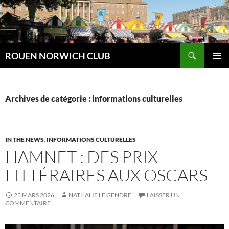
Aller
au
contenu
Recherche
ROUEN NORWICH CLUB
MENU
PRINCI
Archives de catégorie : informations culturelles
IN THE NEWS
,
INFORMATIONS CULTURELLES
HAMNET : DES PRIX
LITTÉRAIRES AUX OSCARS
23 MARS 2026
NATHALIE LE GENDRE
LAISSER UN
COMMENTAIRE