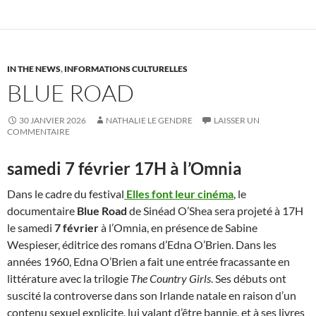
IN THE NEWS
,
INFORMATIONS CULTURELLES
BLUE ROAD
30 JANVIER 2026
NATHALIE LE GENDRE
LAISSER UN
COMMENTAIRE
samedi 7 février 17H à l’Omnia
Dans le cadre du festival
Elles font leur cinéma
, le
documentaire
Blue Road
de Sinéad O’Shea sera projeté à 17H
le samedi
7 février
à l’Omnia, en présence de Sabine
Wespieser, éditrice des romans d’Edna O’Brien. Dans les
années 1960, Edna O’Brien a fait une entrée fracassante en
littérature avec la trilogie
The Country Girls
. Ses débuts ont
suscité la controverse dans son Irlande natale en raison d’un
contenu sexuel explicite, lui valant d’être bannie, et à ses livres