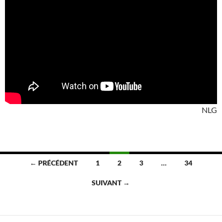
NLG
Navigation
← PRÉCÉDENT
1
2
3
…
34
des
SUIVANT →
articles