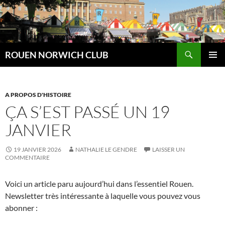
Aller
au
contenu
Recherche
ROUEN NORWICH CLUB
MENU
PRINCI
A PROPOS D'HISTOIRE
ÇA S’EST PASSÉ UN 19
JANVIER
19 JANVIER 2026
NATHALIE LE GENDRE
LAISSER UN
COMMENTAIRE
Voici un article paru aujourd’hui dans l’essentiel Rouen.
Newsletter très intéressante à laquelle vous pouvez vous
abonner :