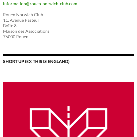
information@rouen-norwich-club.com
Rouen Norwich Club
11, Avenue Pasteur
Boîte 8
Maison des Associations
76000 Rouen
SHORT UP (EX THIS IS ENGLAND)