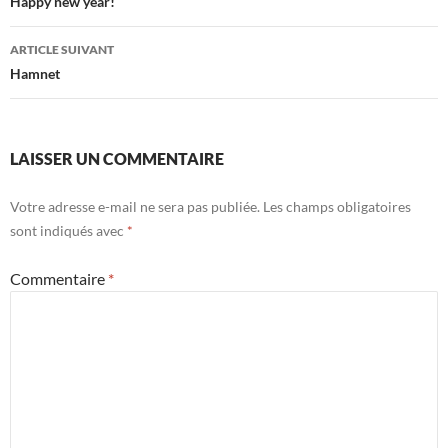
des
Happy new year!
articles
ARTICLE SUIVANT
Hamnet
LAISSER UN COMMENTAIRE
Votre adresse e-mail ne sera pas publiée.
Les champs obligatoires
sont indiqués avec
*
Commentaire
*