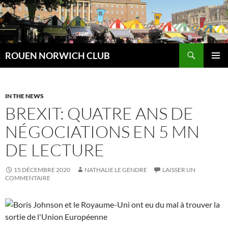
Aller
au
contenu
Recherche
ROUEN NORWICH CLUB
MENU
PRINCI
IN THE NEWS
BREXIT: QUATRE ANS DE
NÉGOCIATIONS EN 5 MN
DE LECTURE
15 DÉCEMBRE 2020
NATHALIE LE GENDRE
LAISSER UN
COMMENTAIRE