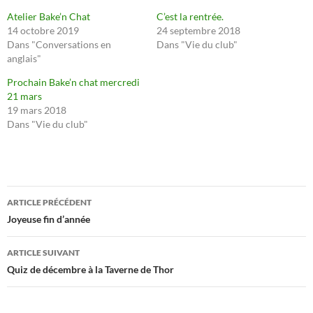
Atelier Bake’n Chat
C’est la rentrée.
14 octobre 2019
24 septembre 2018
Dans "Conversations en
Dans "Vie du club"
anglais"
Prochain Bake’n chat mercredi
21 mars
19 mars 2018
Dans "Vie du club"
Navigation
ARTICLE PRÉCÉDENT
des
Joyeuse fin d’année
articles
ARTICLE SUIVANT
Quiz de décembre à la Taverne de Thor