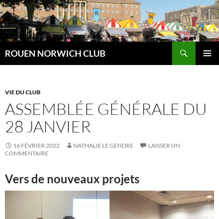
Aller
au
contenu
Recherche
ROUEN NORWICH CLUB
MENU
PRINCI
VIE DU CLUB
ASSEMBLÉE GÉNÉRALE DU
28 JANVIER
16 FÉVRIER 2022
NATHALIE LE GENDRE
LAISSER UN
COMMENTAIRE
Vers de nouveaux projets