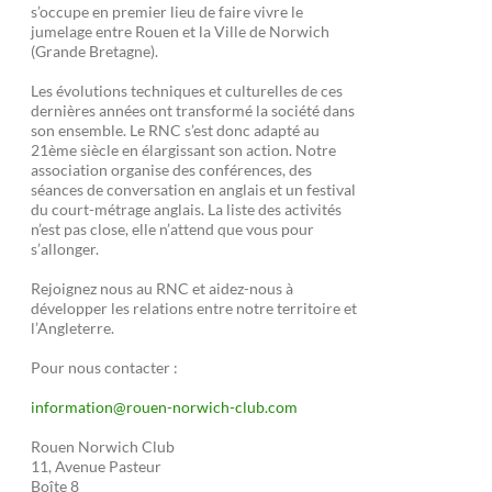
s’occupe en premier lieu de faire vivre le
jumelage entre Rouen et la Ville de Norwich
(Grande Bretagne).
Les évolutions techniques et culturelles de ces
dernières années ont transformé la société dans
son ensemble. Le RNC s’est donc adapté au
21ème siècle en élargissant son action. Notre
association organise des conférences, des
séances de conversation en anglais et un festival
du court-métrage anglais. La liste des activités
n’est pas close, elle n’attend que vous pour
s’allonger.
Rejoignez nous au RNC et aidez-nous à
développer les relations entre notre territoire et
l’Angleterre.
Pour nous contacter :
information@rouen-norwich-club.com
Rouen Norwich Club
11, Avenue Pasteur
Boîte 8