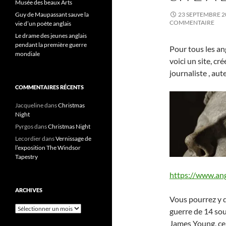
Musée des beaux Arts
Guy de Maupassant sauve la
23 SEPTEMBRE 2
COMMENTAIRE
vie d’un poète anglais
Le drame des jeunes anglais
pendant la première guerre
Pour tous les an
mondiale
voici un site, c
journaliste , au
COMMENTAIRES RÉCENTS
Jacqueline
dans
Christmas
Night
Pyrgos
dans
Christmas Night
Lecordier
dans
Vernissage de
l’exposition The Windsor
Tapestry
https://www.ang
ARCHIVES
Vous pourrez y d
Archives
guerre de 14 sou
James Young, ce 