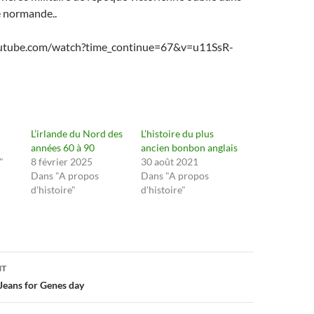
e normande..
utube.com/watch?time_continue=67&v=u11SsR-
L’irlande du Nord des
L’histoire du plus
années 60 à 90
ancien bonbon anglais
"
8 février 2025
30 août 2021
Dans "A propos
Dans "A propos
d'histoire"
d'histoire"
on
NT
Jeans for Genes day