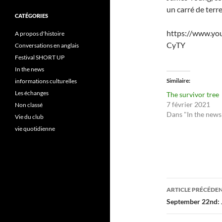
un carré de terr
CATÉGORIES
https://www.yo
A propos d'histoire
CyTY
Conversations en anglais
Festival SHORT UP
In the news
Similaire
informations culturelles
Les échanges
The survivor tree
7 février 2021
Non classé
Dans "In the news
Vie du club
vie quotidienne
Navigati
ARTICLE PRÉCÉDE
des
September 22nd: 
articles