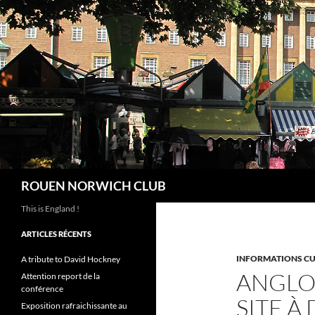
Aller
au
contenu
Recherche
ROUEN NORWICH CLUB
This is England !
ARTICLES RÉCENTS
INFORMATIONS CU
A tribute to David Hockney
ANGLO
Attention report de la
conférence
SITE À
Exposition rafraichissante au