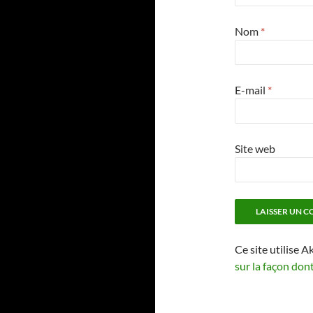
Nom
*
E-mail
*
Site web
Ce site utilise A
sur la façon don