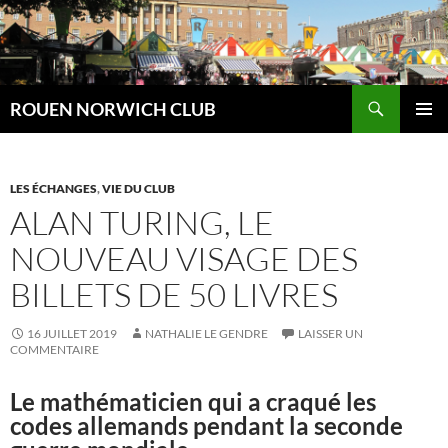
Aller
au
contenu
Recherche
ROUEN NORWICH CLUB
MENU
PRINCI
LES ÉCHANGES
,
VIE DU CLUB
ALAN TURING, LE
NOUVEAU VISAGE DES
BILLETS DE 50 LIVRES
16 JUILLET 2019
NATHALIE LE GENDRE
LAISSER UN
COMMENTAIRE
Le mathématicien qui a craqué les
codes allemands pendant la seconde