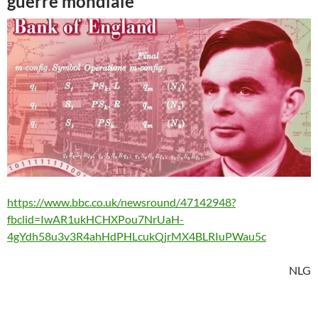
guerre mondiale
https://www.bbc.co.uk/newsround/47142948?
fbclid=IwAR1ukHCHXPou7NrUaH-
4gYdh58u3v3R4ahHdPHLcukQjrMX4BLRIuPWau5c
NLG