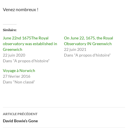
Venez nombreux !
Similaire
June 22nd 1675The Royal
On June 22, 1675, the Royal
observatory was established in
Observatory IN Greenwich
Greenwich
22 juin 2021
22 juin 2020
Dans "A propos d'histoire"
Dans "A propos d'histoire"
Voyage à Norwich
27 février 2016
Dans "Non classé"
Navigation
ARTICLE PRÉCÉDENT
des
David Bowie’s Gone