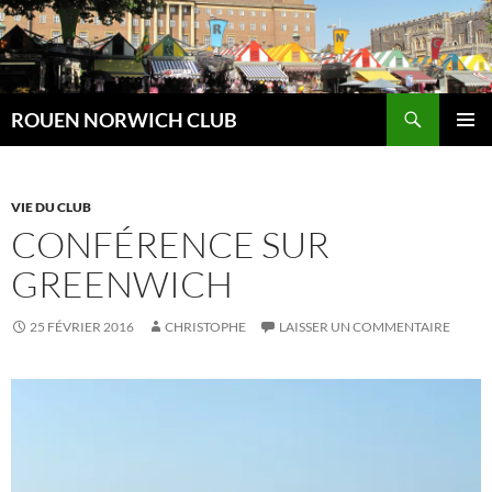
Aller
au
contenu
Recherche
ROUEN NORWICH CLUB
MENU
PRINCI
VIE DU CLUB
CONFÉRENCE SUR
GREENWICH
25 FÉVRIER 2016
CHRISTOPHE
LAISSER UN COMMENTAIRE