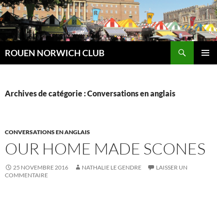
Aller
au
contenu
Recherche
ROUEN NORWICH CLUB
MENU
PRINCI
Archives de catégorie : Conversations en anglais
CONVERSATIONS EN ANGLAIS
OUR HOME MADE SCONES
25 NOVEMBRE 2016
NATHALIE LE GENDRE
LAISSER UN
COMMENTAIRE