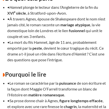
•
Hamnet
plonge le lecteur dans l’Angleterre de la fin du
e
XVI
siècle
, à Stratford-upon-Avon.
•À travers Agnes, épouse de Shakespeare dont le nom n’est
jamais cité, le roman raconte un
mariage
atypique
, la vie
domestique loin de Londres et le lien
fusionnel
qui unit le
couple et ses 3 enfants.
•La mort du fils Hamnet, âgé de 11 ans, probablement
emporté par la
peste
, devient le cœur tragique du récit. Ce
drame a t-il joué un rôle dans l’écriture d’
Hamlet ?
C’est une
des questions que pose l’intrigue.
Pourquoi le lire
•Le roman se caractérise par la
puissance
de son écriture et
la façon dont Maggie O’Farrell transforme un blanc de
l’Histoire en
matière
romanesque
.
•Sa prose donne chair à Agnes,
figure longtemps effacée
,
et explore avec une rare finesse le
chagrin
, la maternité et la