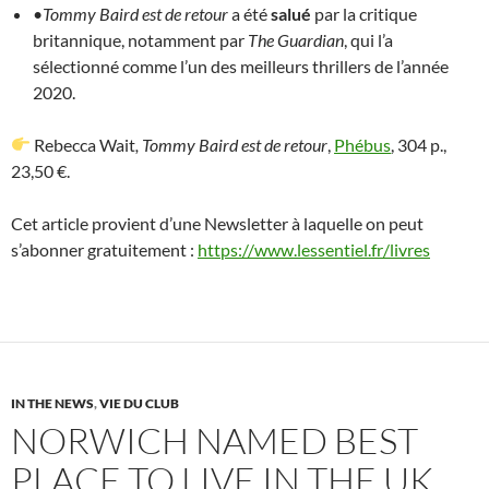
•
Tommy Baird est de retour
a été
salué
par la critique
britannique, notamment par
The Guardian
, qui l’a
sélectionné comme l’un des meilleurs thrillers de l’année
2020.
Rebecca Wait
, Tommy Baird est de retour
,
Phébus
, 304 p.,
23,50 €.
Cet article provient d’une Newsletter à laquelle on peut
s’abonner gratuitement :
https://www.lessentiel.fr/livres
IN THE NEWS
,
VIE DU CLUB
NORWICH NAMED BEST
PLACE TO LIVE IN THE UK