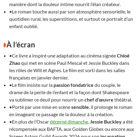
manière dont la douleur intime nourrit l’élan créateur.
•Le roman touche aussi par son atmosphère sensorielle, le
quotidien rural, les superstitions, et surtout ce portrait d’un
enfant oublié.
À l’écran
•Ce livre a inspiré une adaptation au cinéma signée
Chloé
Zhao
qui met en scène Paul Mescal et Jessie Buckley dans
les rôles de Will et Agnes. Le film est sorti dans les salles
françaises en janvier dernier.
•Le film insiste sur la
passion fondatrice
du couple, le
drame de la perte de l’enfant et la façon dont Shakespeare
va sublimer ce deuil pour nourrir un
chef d’œuvre
théâtral.
•Porté par une mise en scène
sensible
, il prolonge le roman
en imageant ce passage de la douleur à la création.
•En plus de l’Oscar
décerné dimanche
,
Jessie Buckley
a été
récompensée aux BAFTA, aux Golden Globes ou encore aux
Screen Actors Guild Awards 2026 pour son
incarnation