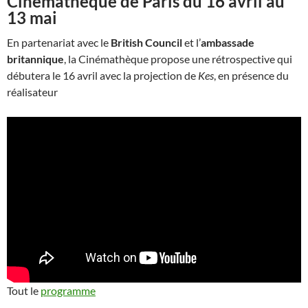
Cinémathèque de Paris du 16 avril au
13 mai
En partenariat avec le
British Council
et l’
ambassade
britannique
, la Cinémathèque propose une rétrospective qui
débutera le 16 avril avec la projection de
Kes
, en présence du
réalisateur
Tout le
programme