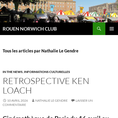
Aller
au
contenu
Recherche
ROUEN NORWICH CLUB
MENU
PRINCI
Tous les articles par Nathalie Le Gendre
IN THE NEWS
,
INFORMATIONS CULTURELLES
RETROSPECTIVE KEN
LOACH
10 AVRIL 2026
NATHALIE LE GENDRE
LAISSER UN
COMMENTAIRE